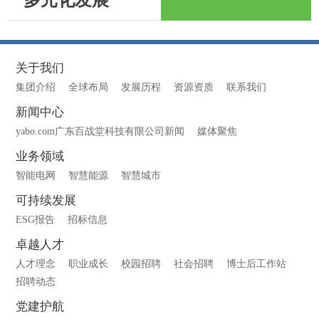
多元化发展
关于我们
集团介绍
全球布局
发展历程
资源资质
联系我们
新闻中心
yabo.com广东百战堂科技有限公司新闻
媒体聚焦
业务领域
智能电网
智慧能源
智慧城市
可持续发展
ESG报告
招标信息
卓越人才
人才理念
职业成长
校园招聘
社会招聘
博士后工作站
招聘动态
党建护航