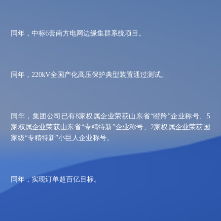
同年，中标
6
套南方电网边缘集群系统项目。
同年，
220kV全国产化高压保护典型装置通过测试。
同年，集团公司已有
8
家权属企业荣获山东省“瞪羚”企业称号、
5
家权属企业荣获山东省“专精特新”企业称号、
2
家权属企业荣获国
家级“专精特新”小巨人企业称号。
同年，实现订单超百亿目标。