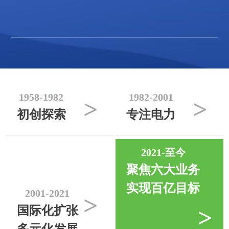
1958-1982
1982-2001
>
>
初创探索
专注电力
2021-至今
聚焦六大业务
实现百亿目标
2001-2021
>
>
国际化扩张