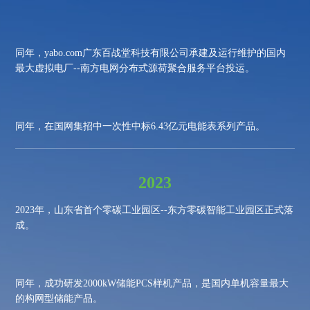
同年，yabo.com广东百战堂科技有限公司承建及运行维护的国内
最大虚拟电厂
--
南方电网分布式源荷聚合服务平台投运。
同年，在国网集招中一次性中标
6.43
亿元电能表系列产品。
2023
2023
年，山东省首个零碳工业园区
--
东方零碳智能工业园区正式落
成。
同年，成功研发
2000kW
储能
PCS
样机产品，是国内单机容量最大
的构网型储能产品。