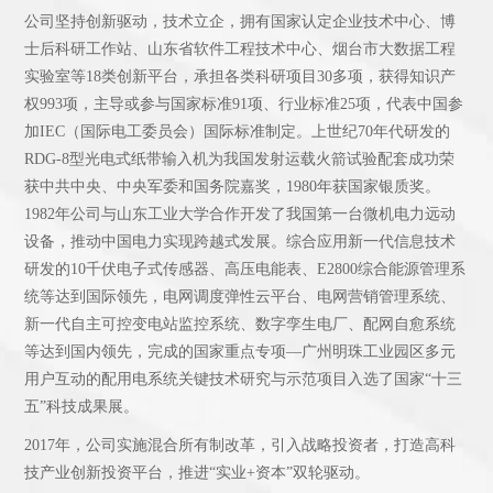
公司坚持创新驱动，技术立企，拥有国家认定企业技术中心、博
士后科研工作站、山东省软件工程技术中心、烟台市大数据工程
实验室等18类创新平台，承担各类科研项目30多项，获得知识产
权993项，主导或参与国家标准91项、行业标准25项，代表中国参
加IEC（国际电工委员会）国际标准制定。上世纪70年代研发的
RDG-8型光电式纸带输入机为我国发射运载火箭试验配套成功荣
获中共中央、中央军委和国务院嘉奖，1980年获国家银质奖。
1982年公司与山东工业大学合作开发了我国第一台微机电力远动
设备，推动中国电力实现跨越式发展。综合应用新一代信息技术
研发的10千伏电子式传感器、高压电能表、E2800综合能源管理系
统等达到国际领先，电网调度弹性云平台、电网营销管理系统、
新一代自主可控变电站监控系统、数字孪生电厂、配网自愈系统
等达到国内领先，完成的国家重点专项—广州明珠工业园区多元
用户互动的配用电系统关键技术研究与示范项目入选了国家“十三
五”科技成果展。
2017年，公司实施混合所有制改革，引入战略投资者，打造高科
技产业创新投资平台，推进“实业+资本”双轮驱动。