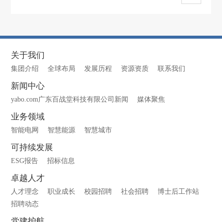
关于我们
集团介绍
全球布局
发展历程
资源资质
联系我们
新闻中心
yabo.com广东百战堂科技有限公司新闻
媒体聚焦
业务领域
智能电网
智慧能源
智慧城市
可持续发展
ESG报告
招标信息
卓越人才
人才理念
职业成长
校园招聘
社会招聘
博士后工作站
招聘动态
党建护航