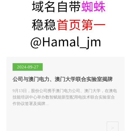
2024-09-27
公司与澳门电力、澳门大学联合实验室揭牌
9月13日，股份公司携手澳门电力公司、澳门大学，在澳电
技能培训中心举办数智赋能新型配用电技术联合实验室合
作协议签署及揭牌...
>