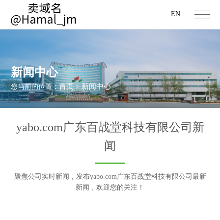
EN
新闻中心
首页
新闻中心
您当前的位置：
>
yabo.com广东百战堂科技有限公司新
闻
聚焦公司实时新闻，发布yabo.com广东百战堂科技有限公司最新
新闻，欢迎您的关注！