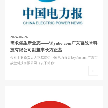
2024-06-26
需求催生新业态——访yabo.com广东百战堂科
技有限公司副董事长方正基
公司主要负责人方正基接受中国电力报采访yabo.com广东百
战堂科技有限公司（以下简称“..
>