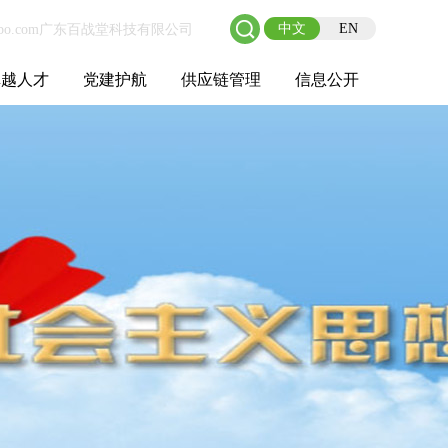
中文
EN
卓越人才
党建护航
供应链管理
信息公开
士后工作站
人才理念
职业成长
校园招聘
社会招聘
招聘动态
党建在线
教育实践
供应链介绍
供应链合作
基本信息
管理架构
人事薪酬
经营成果
重大事项