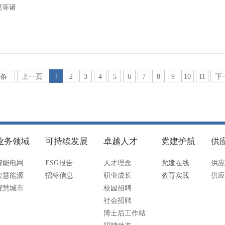
境等诸
1
6条
上一页
2
3
4
5
6
7
8
9
10
11
下
业务领域
可持续发展
卓越人才
党建护航
供
智能电网
ESG报告
人才理念
党建在线
供应
智慧能源
招标信息
职业成长
教育实践
供应
智慧城市
校园招聘
社会招聘
博士后工作站