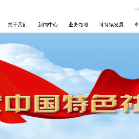
关于我们
新闻中心
业务领域
可持续发展
集团介绍
全球布局
发展历程
资源资质
联系我们
yabo.com广东百
媒体聚焦
智能电网
智慧能源
智慧城市
招标信息
ESG报告
博
战堂科技有限公
司新闻