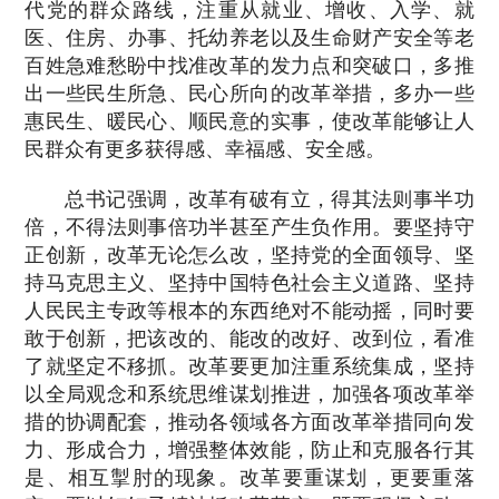
代党的群众路线，注重从就业、增收、入学、就
医、住房、办事、托幼养老以及生命财产安全等老
百姓急难愁盼中找准改革的发力点和突破口，多推
出一些民生所急、民心所向的改革举措，多办一些
惠民生、暖民心、顺民意的实事，使改革能够让人
民群众有更多获得感、幸福感、安全感。
总书记强调，改革有破有立，得其法则事半功
倍，不得法则事倍功半甚至产生负作用。要坚持守
正创新，改革无论怎么改，坚持党的全面领导、坚
持马克思主义、坚持中国特色社会主义道路、坚持
人民民主专政等根本的东西绝对不能动摇，同时要
敢于创新，把该改的、能改的改好、改到位，看准
了就坚定不移抓。改革要更加注重系统集成，坚持
以全局观念和系统思维谋划推进，加强各项改革举
措的协调配套，推动各领域各方面改革举措同向发
力、形成合力，增强整体效能，防止和克服各行其
是、相互掣肘的现象。改革要重谋划，更要重落