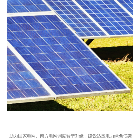
助力国家电网、南方电网调度转型升级，建设适应电力绿色低碳