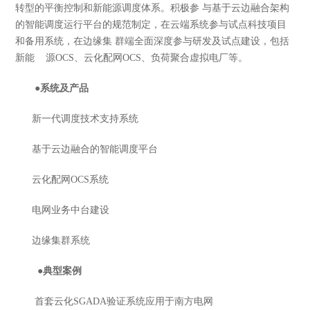
转型的平衡控制和新能源调度体系。积极参 与基于云边融合架构
的智能调度运行平台的规范制定，在云端系统参与试点科技项目
和备用系统，在边缘集 群端全面深度参与研发及试点建设，包括
新能 源OCS、云化配网OCS、负荷聚合虚拟电厂等。
●
系统及产品
新一代调度技术支持系统
基于云边融合的智能调度平台
云化配网OCS系统
电网业务中台建设
边缘集群系统
●
典型案例
首套云化SGADA验证系统应用于南方电网