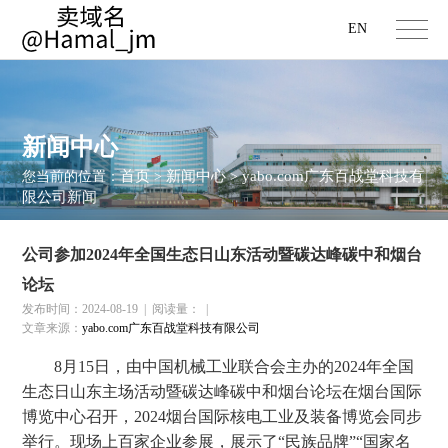
EN
新闻中心
首页
新闻中心
yabo.com广东百战堂科技有
您当前的位置：
>
>
限公司新闻
公司参加2024年全国生态日山东活动暨碳达峰碳中和烟台
论坛
发布时间：2024-08-19
|
阅读量：
|
文章来源：
yabo.com广东百战堂科技有限公司
8月15日，由中国机械工业联合会主办的2024年全国
生态日山东主场活动暨碳达峰碳中和烟台论坛在烟台国际
博览中心召开，2024烟台国际核电工业及装备博览会同步
举行。现场上百家企业参展，展示了“民族品牌”“国家名