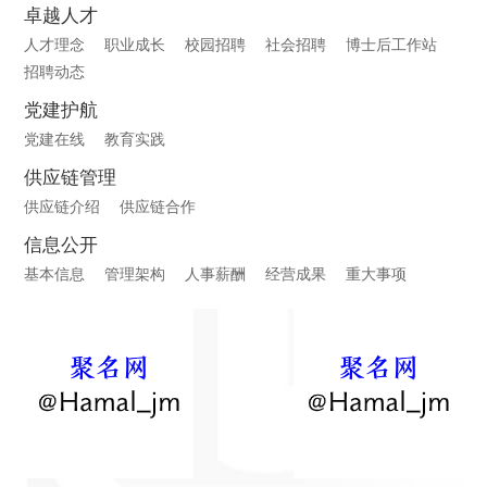
卓越人才
人才理念
职业成长
校园招聘
社会招聘
博士后工作站
招聘动态
党建护航
党建在线
教育实践
供应链管理
供应链介绍
供应链合作
信息公开
基本信息
管理架构
人事薪酬
经营成果
重大事项