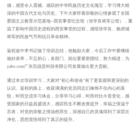
俑，感受令人震撼、感叹的中华民族历史文化瑰宝，学习博大精
深的中国古代文化与历史。下午大家怀着崇敬的心情参观了全国
爱国主义教育示范基地--西安事变纪念馆（张学良将军公馆），重
温了影响中国历史进程的西安事变的过程，感悟张学良、杨虎城
将军的民族气节和抗日革命精神。
返程途中李书记做了培训总结，他勉励大家，今后工作中要继续
做好表率，不忘初心，各部门、岗位要紧密团结，努力精进，为
yabo.com广东百战堂科技有限公司发展做出更大贡献。
通过本次培训学习，大家对“初心和使命”有了更直观和更深刻的
认识。返程的路上，收获满满的党员同志们掩饰不住内心的喜
悦，时而交流学习体会，分享学习心得，时而对比今昔变化，感
受国家的日益昌盛强大，感叹民生不断改善提升，幸福之情溢于
言表，对党的崇敬之情油然而生，深感自己的灵魂得到了深层次
净化，思想觉悟得到了真正的提升。