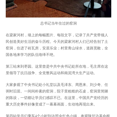
总书记当年住过的窑洞
在梁家河村，墙上的每幅图片、每段文字，记录了共产党带领人
民创造美好生活的奋斗历程。今天的梁家河村人们已经告别了土
窑洞，住进了砖瓦房，安居乐业；村里青山绿水，道路宽敞，全
国各地来学习的队伍络绎不绝。
第三站来到枣园。这里曾是中共中央书记处所在地，毛主席在这
里领导了抗日战争、全党整风运动和南泥湾大生产运动。
大家参观了中央书记处小礼堂以及毛泽东、周恩来、刘少奇、任
弼时旧居。一间间朴素的窑洞，院子里粗糙的石桌，窑洞里简陋
的陈设，一切都让学员们感叹不已。在这里，中国共产党经历的
重大历史事件好像变成了一幕幕画面，生动地再现出来。
第四站学员们乘车4个小时到达照金红色小镇，参观陕甘边革命根