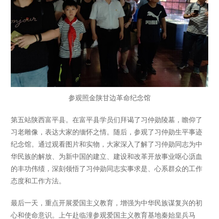
参观照金陕甘边革命纪念馆
第五站陕西富平县。在富平县学员们拜谒了习仲勋陵墓，瞻仰了
习老雕像，表达大家的缅怀之情。随后，参观了习仲勋生平事迹
纪念馆。通过观看图片和实物，大家深入了解了习仲勋同志为中
华民族的解放、为新中国的建立、建设和改革开放事业呕心沥血
的丰功伟绩，深刻领悟了习仲勋同志实事求是、心系群众的工作
态度和工作方法。
最后一天，重点开展爱国主义教育，增强为中华民族谋复兴的初
心和使命意识。上午赴临潼参观爱国主义教育基地秦始皇兵马