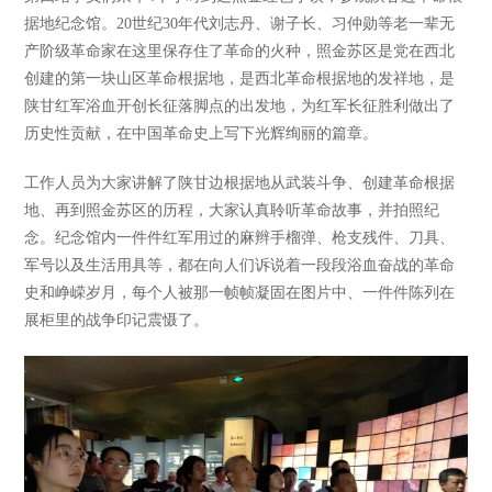
据地纪念馆。20世纪30年代刘志丹、谢子长、习仲勋等老一辈无
产阶级革命家在这里保存住了革命的火种，照金苏区是党在西北
创建的第一块山区革命根据地，是西北革命根据地的发祥地，是
陕甘红军浴血开创长征落脚点的出发地，为红军长征胜利做出了
历史性贡献，在中国革命史上写下光辉绚丽的篇章。
工作人员为大家讲解了陕甘边根据地从武装斗争、创建革命根据
地、再到照金苏区的历程，大家认真聆听革命故事，并拍照纪
念。纪念馆内一件件红军用过的麻辫手榴弹、枪支残件、刀具、
军号以及生活用具等，都在向人们诉说着一段段浴血奋战的革命
史和峥嵘岁月，每个人被那一帧帧凝固在图片中、一件件陈列在
展柜里的战争印记震慑了。