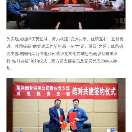
为实现党组织优势互补，努力构建“资源共享、优势互补、互相促
进、共同提高”的党建工作新格局，在“世界计量日”之际，威思顿
党支部与国网烟台供电公司营业党支部在威思顿会议室隆重举
行“结对共建”签约仪式，双方党支部委员及党员代表20余人参
加。